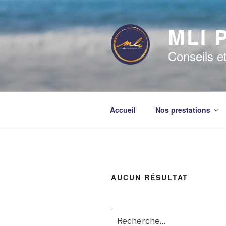
Aller
au
MLI 
contenu
principal
Conseils e
Accueil
Nos prestations
AUCUN RÉSULTAT
Recherche