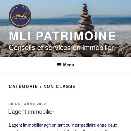
Aller
au
contenu
principal
MLI PATRIMOINE
Conseils et services en immobilier
Menu
CATÉGORIE :
NON CLASSÉ
PUBLIÉ
30 OCTOBRE 2020
LE
L’agent immobilier
L’agent immobilier agit en tant qu’intermédiaire entre deux